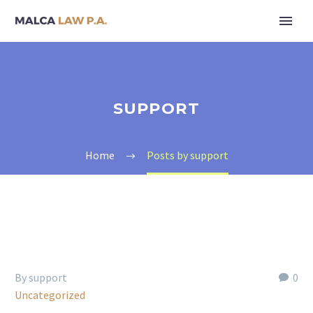
SUPPORT
Home
Posts by support
By support
0
Uncategorized